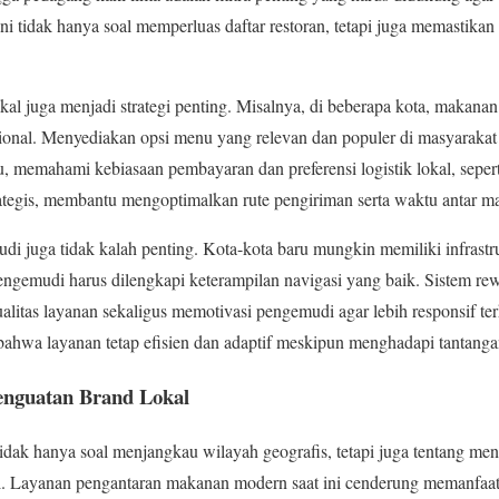
ini tidak hanya soal memperluas daftar restoran, tetapi juga memastikan 
al juga menjadi strategi penting. Misalnya, di beberapa kota, makanan t
ional. Menyediakan opsi menu yang relevan dan populer di masyarakat
tu, memahami kebiasaan pembayaran dan preferensi logistik lokal, sepert
trategis, membantu mengoptimalkan rute pengiriman serta waktu antar m
di juga tidak kalah penting. Kota-kota baru mungkin memiliki infrastr
engemudi harus dilengkapi keterampilan navigasi yang baik. Sistem rew
alitas layanan sekaligus memotivasi pengemudi agar lebih responsif t
ahwa layanan tetap efisien dan adaptif meskipun menghadapi tantangan
enguatan Brand Lokal
tidak hanya soal menjangkau wilayah geografis, tetapi juga tentang me
l. Layanan pengantaran makanan modern saat ini cenderung memanfaat