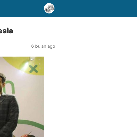
esia
6 bulan ago