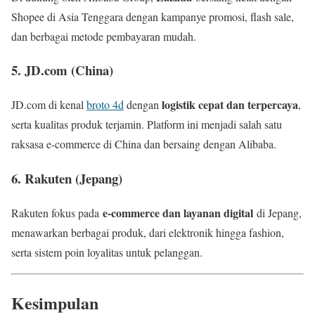
Shopee di Asia Tenggara dengan kampanye promosi, flash sale,
dan berbagai metode pembayaran mudah.
5. JD.com (China)
logistik cepat dan terpercaya
JD.com di kenal
broto 4d
dengan
,
serta kualitas produk terjamin. Platform ini menjadi salah satu
raksasa e-commerce di China dan bersaing dengan Alibaba.
6. Rakuten (Jepang)
e-commerce dan layanan digital
Rakuten fokus pada
di Jepang,
menawarkan berbagai produk, dari elektronik hingga fashion,
serta sistem poin loyalitas untuk pelanggan.
Kesimpulan